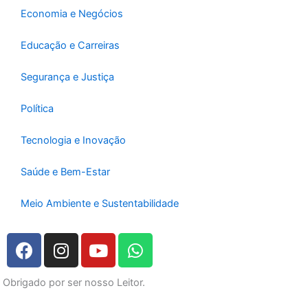
Economia e Negócios
Educação e Carreiras
Segurança e Justiça
Política
Tecnologia e Inovação
Saúde e Bem-Estar
Meio Ambiente e Sustentabilidade
F
I
Y
W
a
n
o
h
c
s
u
a
Obrigado por ser nosso Leitor.
e
t
t
t