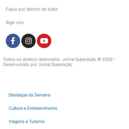
Fique por dentro de tudo!
Siga-nos
F
I
Y
a
n
o
c
s
u
e
t
t
Todos os direitos reservados. Jornal Superação © 2026 -
b
a
u
Desenvolvido por Jornal Superação
o
g
b
o
r
e
k
a
-
m
Destaque da Semana
f
Cultura e Entretenimento
Viagens e Turismo