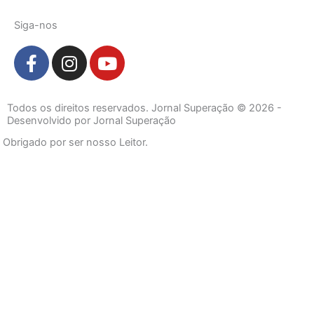
Siga-nos
F
I
Y
a
n
o
c
s
u
e
t
t
Todos os direitos reservados. Jornal Superação © 2026 -
b
a
u
Desenvolvido por Jornal Superação
o
g
b
Obrigado por ser nosso Leitor.
o
r
e
k
a
-
m
f