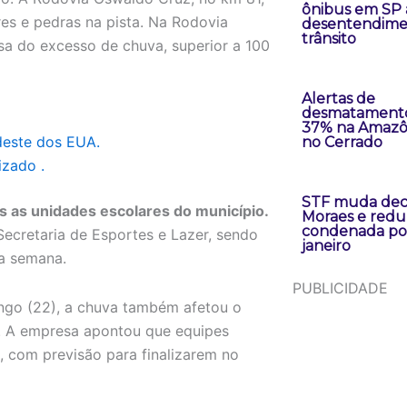
ônibus em SP 
res e pedras na pista. Na Rodovia
desentendime
trânsito
sa do excesso de chuva, superior a 100
Alertas de
desmatament
37% na Amazô
deste dos EUA.
no Cerrado
izado .
STF muda dec
 as unidades escolares do município.
Moraes e redu
condenada po
ecretaria de Esportes e Lazer, sendo
janeiro
a semana.
PUBLICIDADE
go (22), a chuva também afetou o
a. A empresa apontou que equipes
, com previsão para finalizarem no