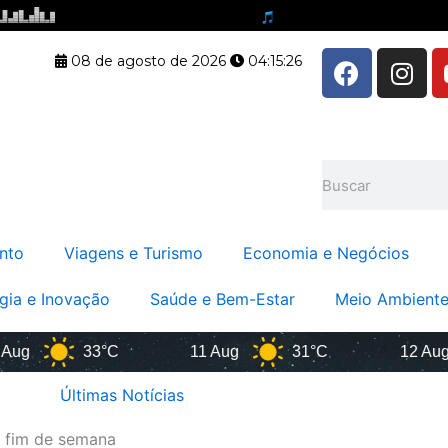
F
I
08 de agosto de 2026
04:15:26
a
n
c
s
e
t
b
a
Pesquisar
o
g
o
r
k
a
nto
Viagens e Turismo
Economia e Negócios
m
gia e Inovação
Saúde e Bem-Estar
Meio Ambiente
33°C
11 Aug
31°C
12 Aug
Últimas Notícias
o fim de semana