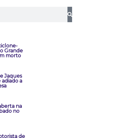
iclone-
io Grande
um morto
e Jaques
 adiado a
esa
aberta na
ábado no
torista de