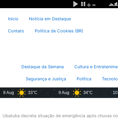
Ir
para
o
Inicio
Notícia em Destaque
conteúdo
Contato
Política de Cookies (BR)
Destaque da Semana
Cultura e Entretenime
Segurança e Justiça
Política
Tecnolo
ug
33°C
9 Aug
34°C
10 Aug
Ubatuba decreta situação de emergência após chuvas n