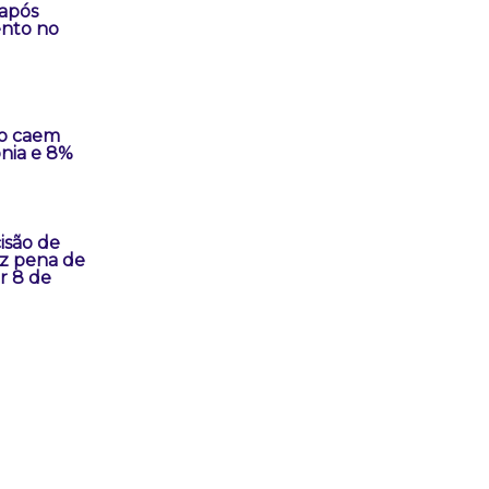
após
nto no
o caem
nia e 8%
isão de
z pena de
r 8 de