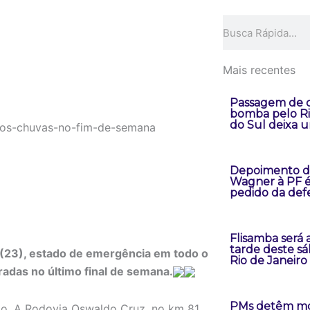
Pesquisar
Mais recentes
Passagem de c
bomba pelo R
do Sul deixa 
Depoimento d
Wagner à PF é
pedido da def
Flisamba será 
tarde deste s
 (23), estado de emergência em todo o
Rio de Janeiro
adas no último final de semana.
PMs detêm mo
o. A Rodovia Oswaldo Cruz, no km 81,