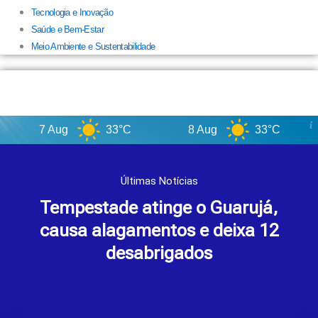
Tecnologia e Inovação
Saúde e Bem-Estar
Meio Ambiente e Sustentabilidade
7 Aug
33°C
8 Aug
33°C
9
Últimas Notícias
Tempestade atinge o Guarujá,
causa alagamentos e deixa 12
desabrigados