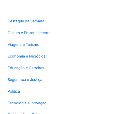
o
g
b
o
r
e
k
a
-
m
Destaque da Semana
f
Cultura e Entretenimento
Viagens e Turismo
Economia e Negócios
Educação e Carreiras
Segurança e Justiça
Política
Tecnologia e Inovação