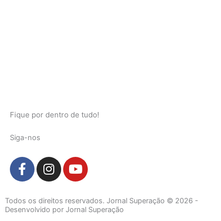
Fique por dentro de tudo!
Siga-nos
F
I
Y
a
n
o
c
s
u
e
t
t
Todos os direitos reservados. Jornal Superação © 2026 -
b
a
u
Desenvolvido por Jornal Superação