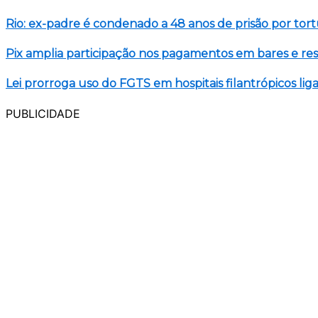
Rio: ex-padre é condenado a 48 anos de prisão por tor
Pix amplia participação nos pagamentos em bares e re
Lei prorroga uso do FGTS em hospitais filantrópicos li
PUBLICIDADE