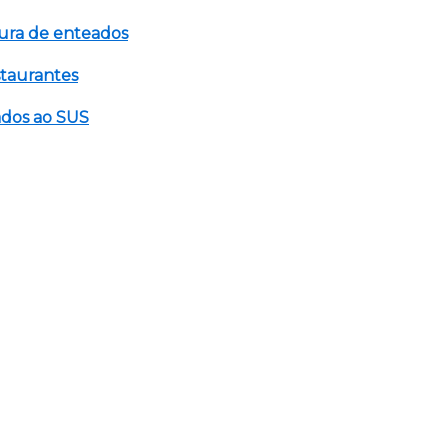
tura de enteados
staurantes
gados ao SUS