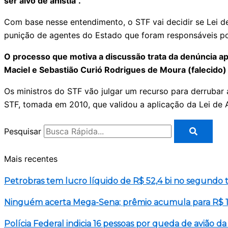
ser alvo de anistia”.
Com base nesse entendimento, o STF vai decidir se Lei de 
punição de agentes do Estado que foram responsáveis p
O processo que motiva a discussão trata da denúncia apr
Maciel e Sebastião Curió Rodrigues de Moura (falecido)
Os ministros do STF vão julgar um recurso para derrubar a
STF, tomada em 2010, que validou a aplicação da Lei de 
Pesquisar
Mais recentes
Petrobras tem lucro líquido de R$ 52,4 bi no segundo 
Ninguém acerta Mega-Sena; prêmio acumula para R$ 1
Polícia Federal indicia 16 pessoas por queda de avião d