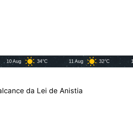
Aug
34°C
11 Aug
32°C
12 Aug
alcance da Lei de Anistia