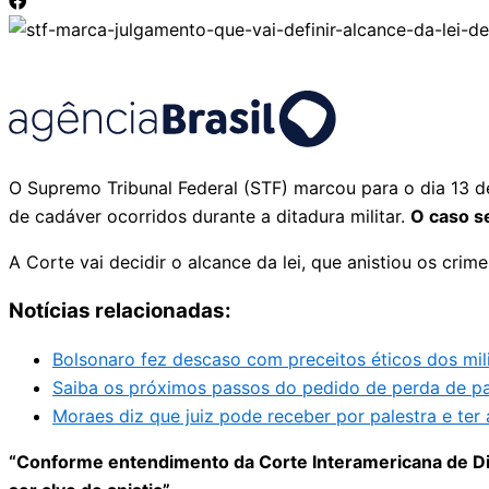
O Supremo Tribunal Federal (STF) marcou para o dia 13 de
de cadáver ocorridos durante a ditadura militar.
O caso se
A Corte vai decidir o alcance da lei, que anistiou os cr
Notícias relacionadas:
Bolsonaro fez descaso com preceitos éticos dos mili
Saiba os próximos passos do pedido de perda de pa
Moraes diz que juiz pode receber por palestra e ter
“Conforme entendimento da Corte Interamericana de Di