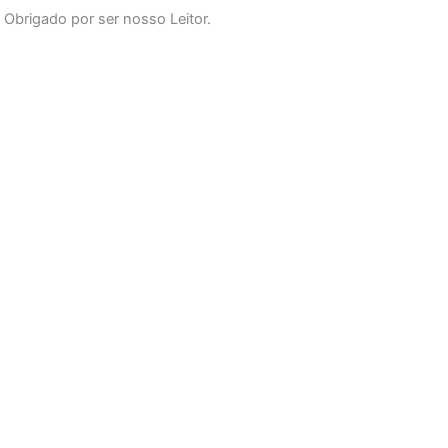
o
g
b
Obrigado por ser nosso Leitor.
o
r
e
k
a
-
m
f