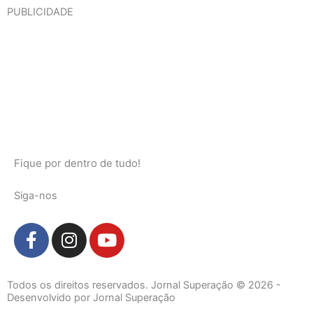
PUBLICIDADE
Fique por dentro de tudo!
Siga-nos
F
I
Y
a
n
o
c
s
u
e
t
t
Todos os direitos reservados. Jornal Superação © 2026 -
b
a
u
Desenvolvido por Jornal Superação