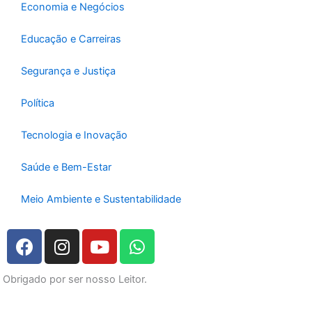
Economia e Negócios
Educação e Carreiras
Segurança e Justiça
Política
Tecnologia e Inovação
Saúde e Bem-Estar
Meio Ambiente e Sustentabilidade
F
I
Y
W
a
n
o
h
c
s
u
a
Obrigado por ser nosso Leitor.
e
t
t
t
b
a
u
s