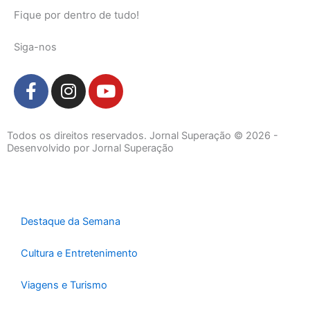
Fique por dentro de tudo!
Siga-nos
F
I
Y
a
n
o
c
s
u
e
t
t
Todos os direitos reservados. Jornal Superação © 2026 -
b
a
u
Desenvolvido por Jornal Superação
o
g
b
o
r
e
k
a
-
m
Destaque da Semana
f
Cultura e Entretenimento
Viagens e Turismo