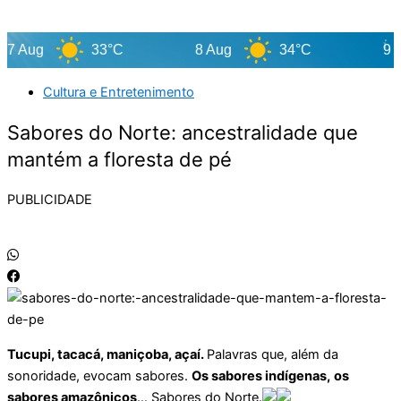
ug
33°C
8 Aug
34°C
9 Aug
Cultura e Entretenimento
Sabores do Norte: ancestralidade que
mantém a floresta de pé
PUBLICIDADE
Tucupi, tacacá, maniçoba, açaí.
Palavras que, além da
sonoridade, evocam sabores.
Os sabores indígenas,
os
sabores amazônicos
… Sabores do Norte.