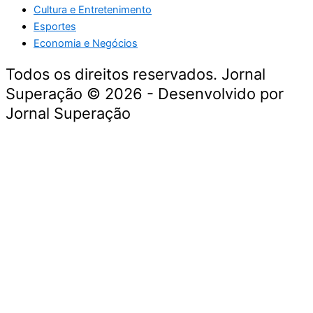
Cultura e Entretenimento
Esportes
Economia e Negócios
Todos os direitos reservados. Jornal
Superação © 2026 - Desenvolvido por
Jornal Superação
Destaque da Semana
Cultura e Entretenimento
Viagens e Turismo
Economia e Negócios
Educação e Carreiras
Segurança e Justiça
Política
Tecnologia e Inovação
Saúde e Bem-Estar