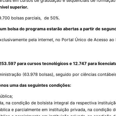
arciais em cursos de graduação e sequenciais de formação 
ível superior.
9.700 bolsas parciais, de 50%.
um bolsa do programa estarão abertas a partir de segunda
exclusivamente pela internet, no Portal Único de Acesso ao 
253.597 para cursos tecnológicos e 12.747 para licenciat
inistração (63.978 bolsas), seguido por ciências contábei
menos uma das seguintes condições:
blica;
na condição de bolsista integral da respectiva instituiçã
a e parcialmente em instituição privada, na condição de 