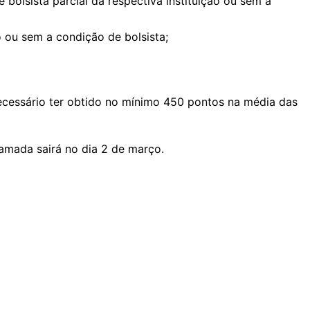
olsista parcial da respectiva instituição ou sem a
 ou sem a condição de bolsista;
ecessário ter obtido no mínimo 450 pontos na média das
mada sairá no dia 2 de março.