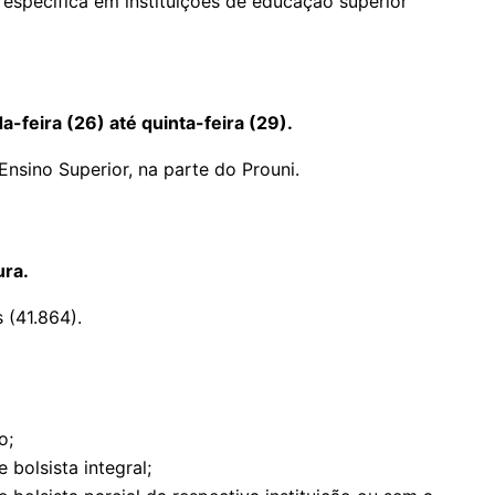
específica em instituições de educação superior
-feira (26) até quinta-feira (29).
Ensino Superior, na parte do Prouni.
ura.
s (41.864).
o;
bolsista integral;