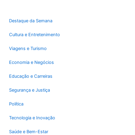
o
r
e
k
a
-
m
Destaque da Semana
f
Cultura e Entretenimento
Viagens e Turismo
Economia e Negócios
Educação e Carreiras
Segurança e Justiça
Política
Tecnologia e Inovação
Saúde e Bem-Estar