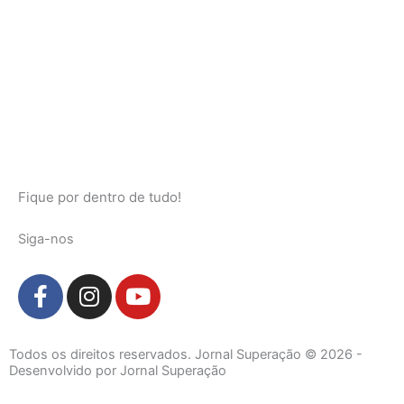
Fique por dentro de tudo!
Siga-nos
F
I
Y
a
n
o
c
s
u
e
t
t
Todos os direitos reservados. Jornal Superação © 2026 -
b
a
u
Desenvolvido por Jornal Superação
o
g
b