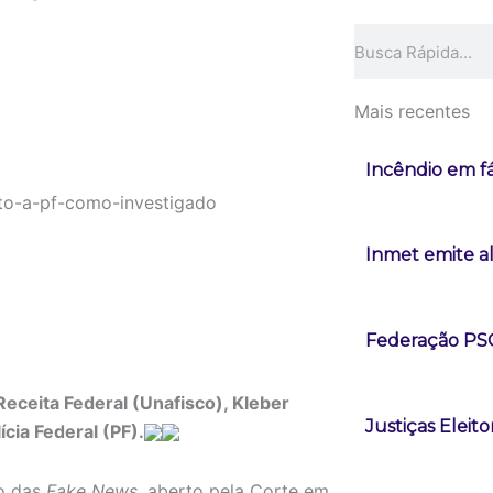
Pesquisar
Mais recentes
Incêndio em f
Inmet emite a
Federação PSOL
eceita Federal (Unafisco), Kleber
Justiças Eleit
cia Federal (PF).
to das
Fake News
, aberto pela Corte em