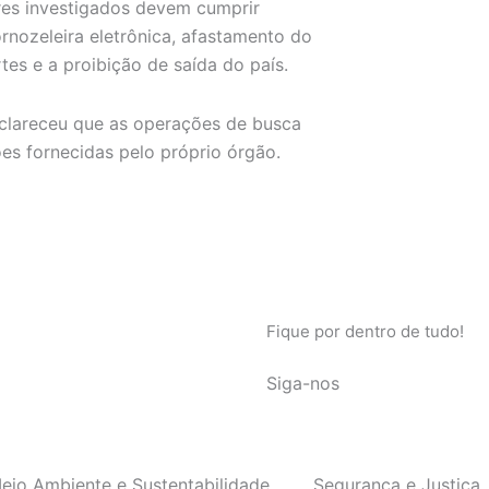
res investigados devem cumprir
nozeleira eletrônica, afastamento do
es e a proibição de saída do país.
sclareceu que as operações de busca
ões fornecidas pelo próprio órgão.
Fique por dentro de tudo!
Siga-nos
eio Ambiente e Sustentabilidade
Segurança e Justiça