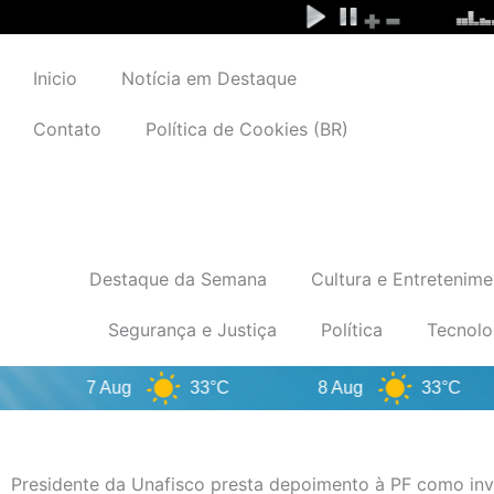
Ir
para
o
Inicio
Notícia em Destaque
conteúdo
Contato
Política de Cookies (BR)
Destaque da Semana
Cultura e Entretenime
Segurança e Justiça
Política
Tecnolo
7 Aug
33°C
8 Aug
33°C
Presidente da Unafisco presta depoimento à PF como in