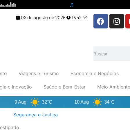
F
I
06 de agosto de 2026
16:42:45
a
n
c
s
e
t
b
a
Pesquisar
o
g
o
r
k
a
nto
Viagens e Turismo
Economia e Negócios
m
gia e Inovação
Saúde e Bem-Estar
Meio Ambiente
9 Aug
32°C
10 Aug
34°C
Segurança e Justiça
vestigado