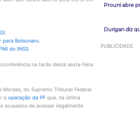
Prouni abre p
Durigan diz qu
SS.
r para Bolsonaro.
PUBLICIDADE
PMI do INSS.
oconferência na tarde desta sexta-feira
e Moraes, do Supremo Tribunal Federal
ar a
operação da PF
que, na última
res acusados de acessar ilegalmente