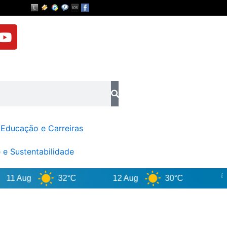
Y
o
u
t
u
b
e
Educação e Carreiras
 e Sustentabilidade
 Aug
32°C
12 Aug
30°C