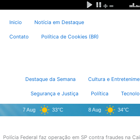
Ir
para
o
Inicio
Notícia em Destaque
conteúdo
Contato
Política de Cookies (BR)
Destaque da Semana
Cultura e Entretenime
Segurança e Justiça
Política
Tecnolo
7 Aug
33°C
8 Aug
34°C
Polícia Federal faz operação em SP contra fraudes na Ca