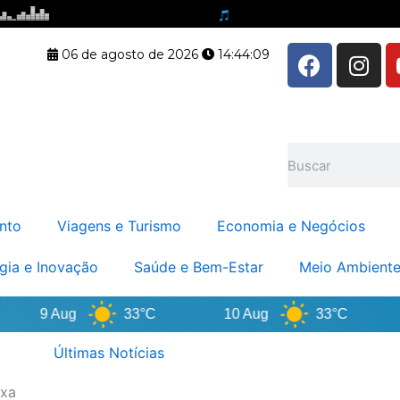
F
I
06 de agosto de 2026
14:44:10
a
n
c
s
e
t
b
a
Pesquisar
o
g
o
r
k
a
nto
Viagens e Turismo
Economia e Negócios
m
gia e Inovação
Saúde e Bem-Estar
Meio Ambiente
9 Aug
33°C
10 Aug
33°C
11
Últimas Notícias
ixa