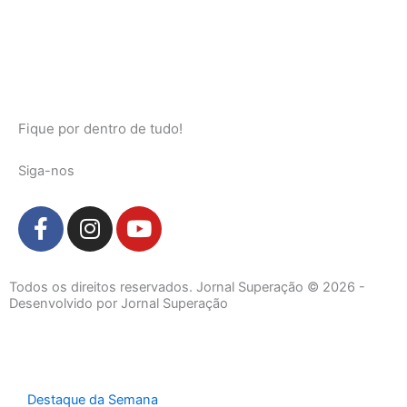
Fique por dentro de tudo!
Siga-nos
F
I
Y
a
n
o
c
s
u
e
t
t
Todos os direitos reservados. Jornal Superação © 2026 -
b
a
u
Desenvolvido por Jornal Superação
o
g
b
o
r
e
k
a
-
m
Destaque da Semana