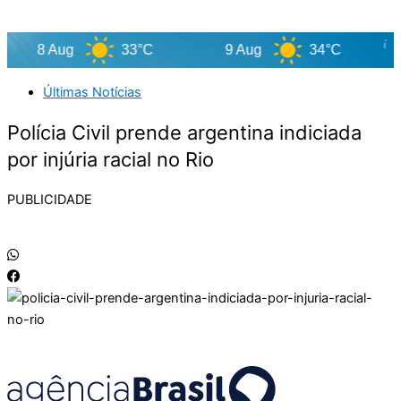
8 Aug
33°C
9 Aug
34°C
1
Últimas Notícias
Polícia Civil prende argentina indiciada
por injúria racial no Rio
PUBLICIDADE