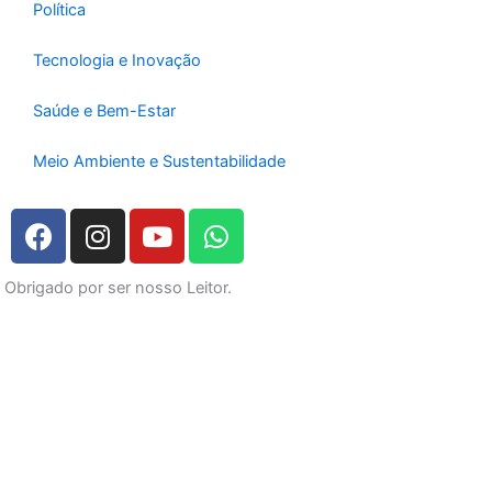
Política
Tecnologia e Inovação
Saúde e Bem-Estar
Meio Ambiente e Sustentabilidade
F
I
Y
W
a
n
o
h
c
s
u
a
Obrigado por ser nosso Leitor.
e
t
t
t
b
a
u
s
o
g
b
a
o
r
e
p
k
a
p
m