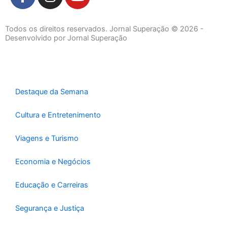
a
n
o
c
s
u
e
t
t
Todos os direitos reservados. Jornal Superação © 2026 -
b
a
u
Desenvolvido por Jornal Superação
o
g
b
o
r
e
k
a
-
m
Destaque da Semana
f
Cultura e Entretenimento
Viagens e Turismo
Economia e Negócios
Educação e Carreiras
Segurança e Justiça