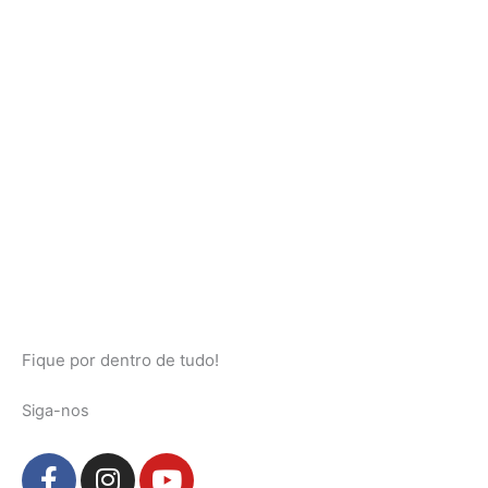
Fique por dentro de tudo!
Siga-nos
F
I
Y