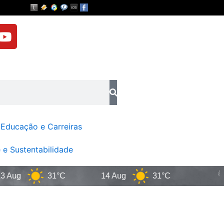
Y
o
u
t
u
b
e
Educação e Carreiras
 e Sustentabilidade
g
31°C
14 Aug
31°C
Goi