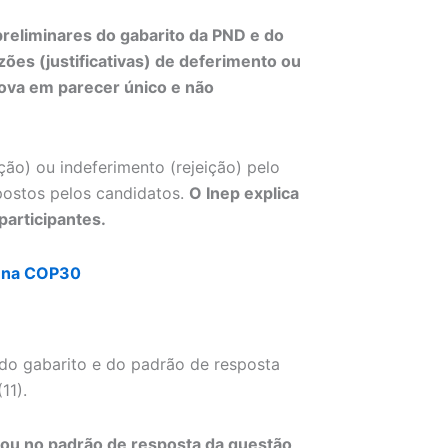
preliminares do gabarito da PND e do
ões (justificativas) de deferimento ou
ova em parecer único e não
ão) ou indeferimento (rejeição) pelo
postos pelos candidatos.
O Inep explica
participantes.
l na COP30
l do gabarito e do padrão de resposta
11).
 ou no padrão de resposta da questão