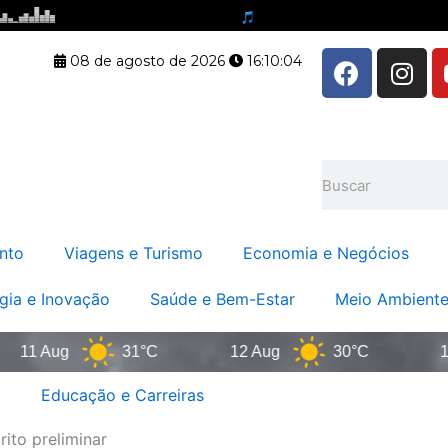
F
I
08 de agosto de 2026
16:10:04
a
n
c
s
e
t
b
a
Pesquisar
o
g
o
r
k
a
nto
Viagens e Turismo
Economia e Negócios
m
gia e Inovação
Saúde e Bem-Estar
Meio Ambiente
 Aug
31°C
12 Aug
30°C
13 Au
Educação e Carreiras
ito preliminar