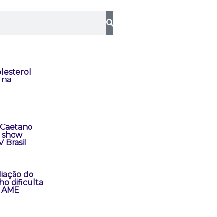
lesterol
 na
 Caetano
a show
 Brasil
liação do
ho dificulta
a AME