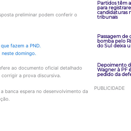
Partidos têm at
para registrar
candidaturas 
sposta preliminar podem conferir o
tribunais
Passagem de c
bomba pelo R
s que fazem a PND.
do Sul deixa 
D neste domingo.
Depoimento d
efere ao documento oficial detalhado
Wagner à PF é
pedido da def
orrigir a prova discursiva.
PUBLICIDADE
e a banca espera no desenvolvimento da
ação.