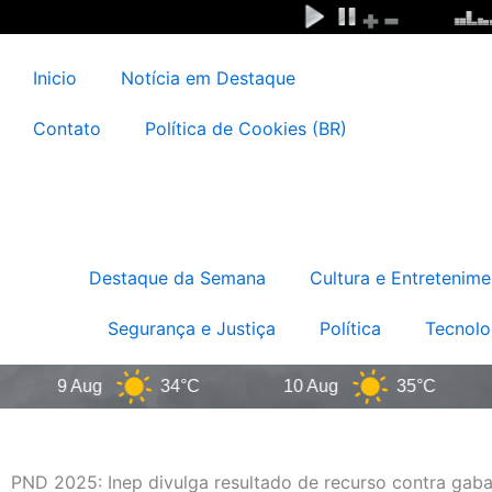
Ir
para
o
Inicio
Notícia em Destaque
conteúdo
Contato
Política de Cookies (BR)
Destaque da Semana
Cultura e Entretenime
Segurança e Justiça
Política
Tecnolo
9 Aug
34°C
10 Aug
35°C
11
PND 2025: Inep divulga resultado de recurso contra gabar