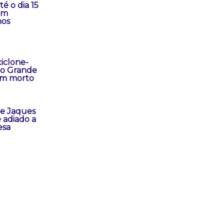
é o dia 15
em
nos
iclone-
io Grande
um morto
e Jaques
 adiado a
esa