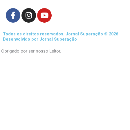
F
I
Y
a
n
o
c
s
u
e
t
t
Todos os direitos reservados. Jornal Superação © 2026 -
b
a
u
Desenvolvido por Jornal Superação
o
g
b
Obrigado por ser nosso Leitor.
o
r
e
k
a
-
m
f