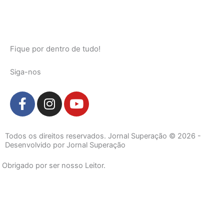
Fique por dentro de tudo!
Siga-nos
F
I
Y
a
n
o
c
s
u
e
t
t
Todos os direitos reservados. Jornal Superação © 2026 -
b
a
u
Desenvolvido por Jornal Superação
o
g
b
Obrigado por ser nosso Leitor.
o
r
e
k
a
-
m
f