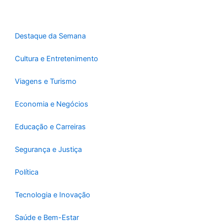
o
r
e
k
a
-
m
Destaque da Semana
f
Cultura e Entretenimento
Viagens e Turismo
Economia e Negócios
Educação e Carreiras
Segurança e Justiça
Política
Tecnologia e Inovação
Saúde e Bem-Estar