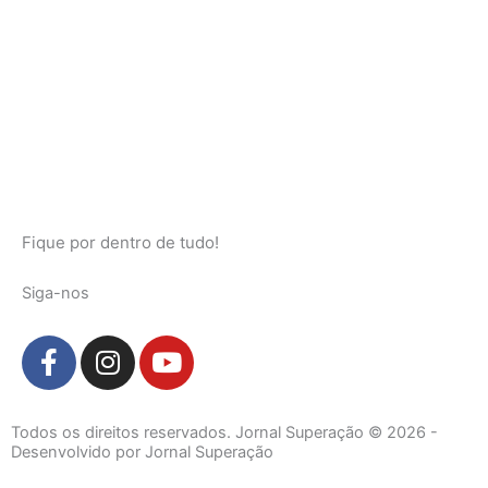
Fique por dentro de tudo!
Siga-nos
F
I
Y
a
n
o
c
s
u
e
t
t
Todos os direitos reservados. Jornal Superação © 2026 -
b
a
u
Desenvolvido por Jornal Superação
o
g
b