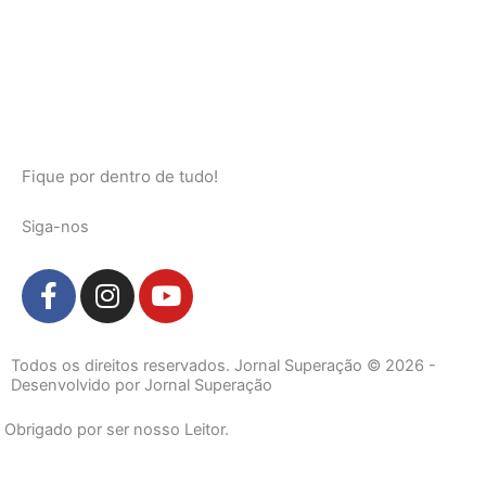
Fique por dentro de tudo!
Siga-nos
F
I
Y
a
n
o
c
s
u
e
t
t
Todos os direitos reservados. Jornal Superação © 2026 -
b
a
u
Desenvolvido por Jornal Superação
o
g
b
Obrigado por ser nosso Leitor.
o
r
e
k
a