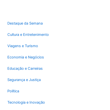
o
g
b
o
r
e
k
a
-
m
Destaque da Semana
f
Cultura e Entretenimento
Viagens e Turismo
Economia e Negócios
Educação e Carreiras
Segurança e Justiça
Política
Tecnologia e Inovação