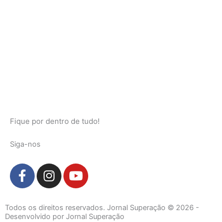
Fique por dentro de tudo!
Siga-nos
F
I
Y
a
n
o
c
s
u
e
t
t
Todos os direitos reservados. Jornal Superação © 2026 -
b
a
u
Desenvolvido por Jornal Superação