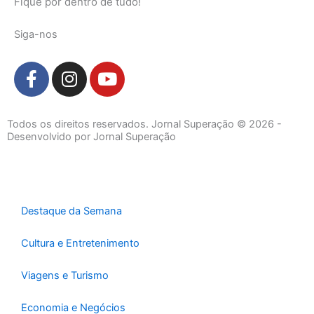
Fique por dentro de tudo!
Siga-nos
F
I
Y
a
n
o
c
s
u
e
t
t
Todos os direitos reservados. Jornal Superação © 2026 -
b
a
u
Desenvolvido por Jornal Superação
o
g
b
o
r
e
k
a
-
m
Destaque da Semana
f
Cultura e Entretenimento
Viagens e Turismo
Economia e Negócios