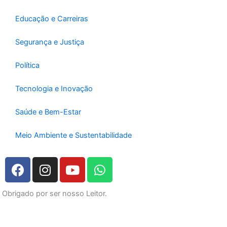
Educação e Carreiras
Segurança e Justiça
Política
Tecnologia e Inovação
Saúde e Bem-Estar
Meio Ambiente e Sustentabilidade
F
I
Y
W
a
n
o
h
c
s
u
a
Obrigado por ser nosso Leitor.
e
t
t
t
b
a
u
s
o
g
b
a