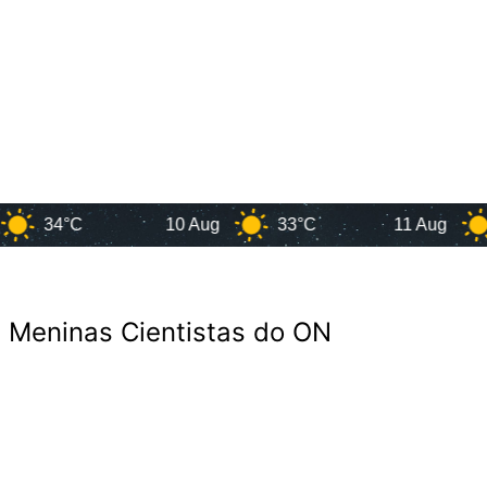
4°C
10 Aug
33°C
11 Aug
31°
a Meninas Cientistas do ON