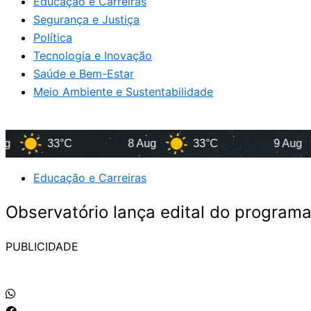
Educação e Carreiras
Segurança e Justiça
Política
Tecnologia e Inovação
Saúde e Bem-Estar
Meio Ambiente e Sustentabilidade
33°C
8 Aug
33°C
9 Aug
3
Educação e Carreiras
Observatório lança edital do program
PUBLICIDADE