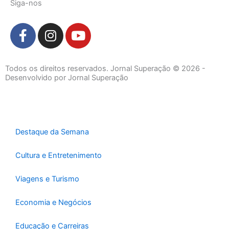
Siga-nos
F
I
Y
a
n
o
c
s
u
e
t
t
Todos os direitos reservados. Jornal Superação © 2026 -
b
a
u
Desenvolvido por Jornal Superação
o
g
b
o
r
e
k
a
-
m
Destaque da Semana
f
Cultura e Entretenimento
Viagens e Turismo
Economia e Negócios
Educação e Carreiras