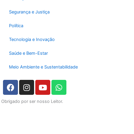
Segurança e Justiça
Política
Tecnologia e Inovação
Saúde e Bem-Estar
Meio Ambiente e Sustentabilidade
F
I
Y
W
a
n
o
h
c
s
u
a
Obrigado por ser nosso Leitor.
e
t
t
t
b
a
u
s
o
g
b
a
o
r
e
p