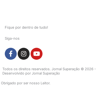
Fique por dentro de tudo!
Siga-nos
F
I
Y
a
n
o
c
s
u
e
t
t
Todos os direitos reservados. Jornal Superação © 2026 -
b
a
u
Desenvolvido por Jornal Superação
o
g
b
Obrigado por ser nosso Leitor.
o
r
e
k
a
-
m
f