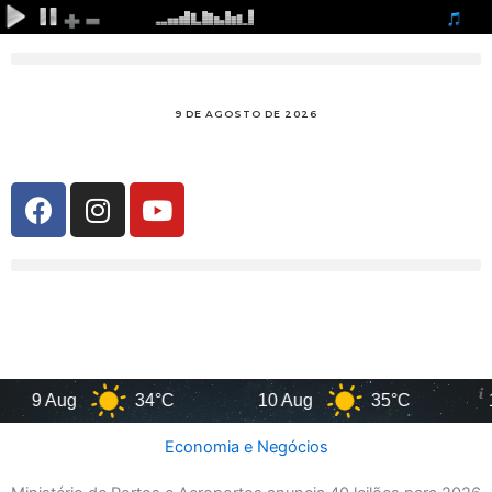
Ir
para
o
conteúdo
F
I
Y
a
n
o
c
s
u
e
t
t
b
a
u
o
g
b
o
r
e
k
a
9 Aug
34°C
10 Aug
35°C
11 A
m
Economia e Negócios