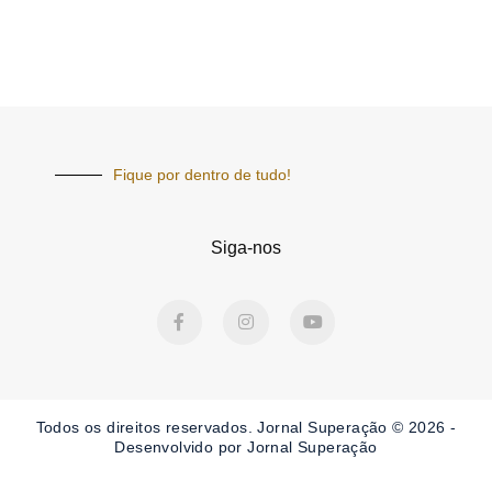
Fique por dentro de tudo!
Siga-nos
F
I
Y
a
n
o
c
s
u
e
t
t
b
a
u
o
g
b
o
r
e
Todos os direitos reservados. Jornal Superação © 2026 -
k
a
-
m
Desenvolvido por Jornal Superação
f