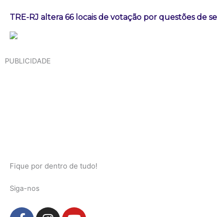
TRE-RJ altera 66 locais de votação por questões de 
PUBLICIDADE
Fique por dentro de tudo!
Siga-nos
F
I
Y