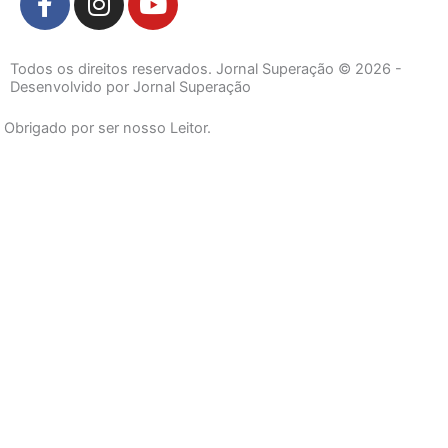
a
n
o
c
s
u
e
t
t
Todos os direitos reservados. Jornal Superação © 2026 -
b
a
u
Desenvolvido por Jornal Superação
o
g
b
Obrigado por ser nosso Leitor.
o
r
e
k
a
-
m
f