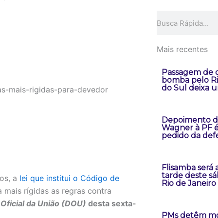
Pesquisar
Mais recentes
Passagem de c
bomba pelo R
do Sul deixa 
Depoimento d
Wagner à PF é
pedido da def
Flisamba será 
tarde deste s
tos, a
lei que institui o Código de
Rio de Janeiro
 mais rígidas as regras contra
 Oficial da União (DOU)
desta sexta-
PMs detêm mo