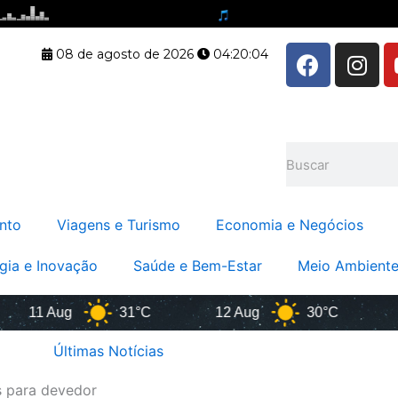
F
I
08 de agosto de 2026
04:20:05
a
n
c
s
e
t
b
a
Pesquisar
o
g
o
r
k
a
nto
Viagens e Turismo
Economia e Negócios
m
gia e Inovação
Saúde e Bem-Estar
Meio Ambiente
11 Aug
31°C
12 Aug
30°C
13 
Últimas Notícias
s para devedor