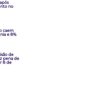
após
nto no
o caem
nia e 8%
isão de
z pena de
r 8 de