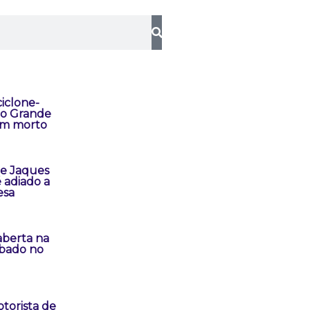
iclone-
io Grande
um morto
e Jaques
 adiado a
esa
aberta na
ábado no
torista de