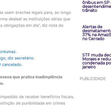
ônibus em SP 
desentendime
trânsito
as usem brechas legais para, ao longo
ma desleal as instituições sérias que
 obrigações em dia”, diz nota do
Alertas de
desmatament
37% na Amazô
no Cerrado
contumaz.
STF muda dec
go, diz secretário.
Moraes e redu
condenada po
 cancelado.
janeiro
pessoa que pratica inadimplência
PUBLICIDADE
io.
pedido de receber benefícios fiscais,
extinção de punibilidade em crimes