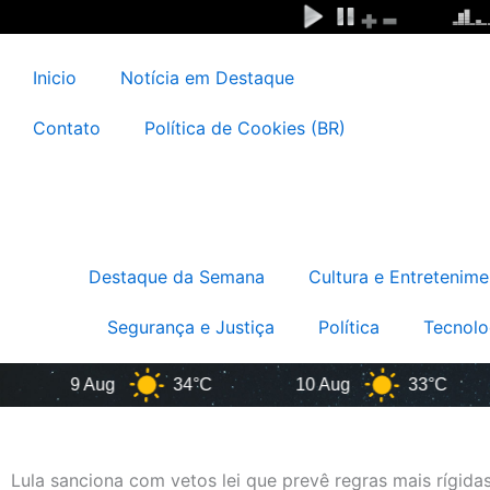
Ir
para
o
Inicio
Notícia em Destaque
conteúdo
Contato
Política de Cookies (BR)
Destaque da Semana
Cultura e Entretenime
Segurança e Justiça
Política
Tecnolo
9 Aug
34°C
10 Aug
33°C
Lula sanciona com vetos lei que prevê regras mais rígida