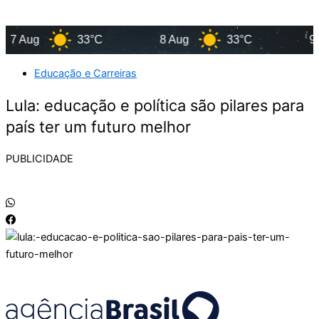
 Aug
33°C
8 Aug
33°C
9 Aug
Educação e Carreiras
Lula: educação e política são pilares para
país ter um futuro melhor
PUBLICIDADE