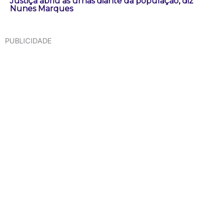
Justiça abriu as urnas diante da população, diz
Nunes Marques
PUBLICIDADE