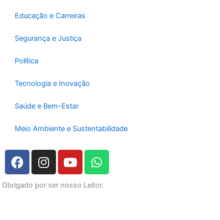
Educação e Carreiras
Segurança e Justiça
Política
Tecnologia e Inovação
Saúde e Bem-Estar
Meio Ambiente e Sustentabilidade
F
I
Y
W
a
n
o
h
c
s
u
a
Obrigado por ser nosso Leitor.
e
t
t
t
b
a
u
s
o
g
b
a