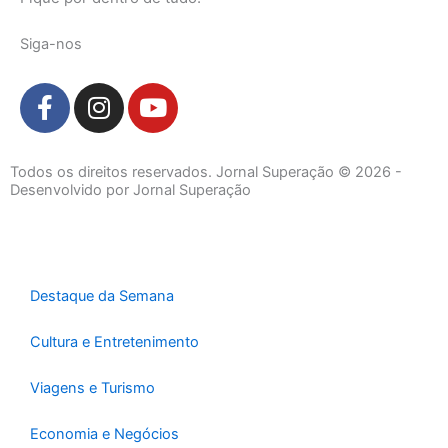
Siga-nos
F
I
Y
a
n
o
c
s
u
e
t
t
Todos os direitos reservados. Jornal Superação © 2026 -
b
a
u
Desenvolvido por Jornal Superação
o
g
b
o
r
e
k
a
-
m
Destaque da Semana
f
Cultura e Entretenimento
Viagens e Turismo
Economia e Negócios