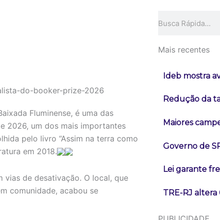
Pesquisar
Mais recentes
Ideb mostra a
Redução da tax
 Baixada Fluminense, é uma das
Maiores campeõ
rize 2026, um dos mais importantes
olhida pelo livro “Assim na terra como
Governo de SP
ratura em 2018.
Lei garante fr
 vias de desativação. O local, que
a em comunidade, acabou se
TRE-RJ altera 
PUBLICIDADE