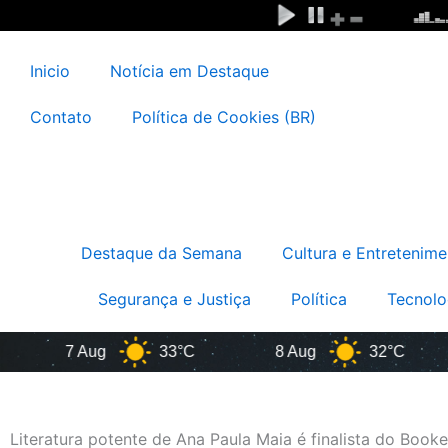
Ir
para
o
Inicio
Notícia em Destaque
conteúdo
Contato
Política de Cookies (BR)
Destaque da Semana
Cultura e Entretenime
Segurança e Justiça
Política
Tecnolo
7 Aug
33°C
8 Aug
32°C
Literatura potente de Ana Paula Maia é finalista do Book