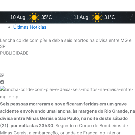
10 Aug
35°C
11 Aug
31°C
1
Últimas Notícias
Lancha colide com píer e deixa seis mortos na divisa entre MG e
SP
PUBLICIDADE
Seis pessoas morreram e nove ficaram feridas em um grave
acidente envolvendo uma lancha, às margens do Rio Grande, na
divisa entre Minas Gerais e São Paulo, na noite deste sábado
(21), por volta das 23h30.
Segundo o Corpo de Bombeiros de
Minas Gerais, a embarcação, oriunda de Franca, no interior