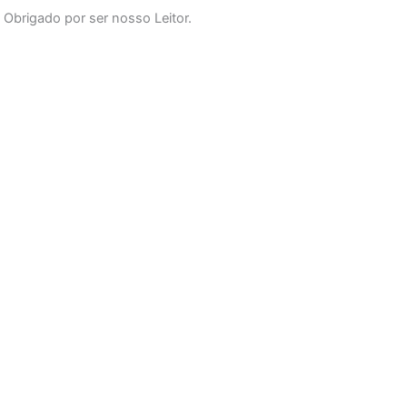
o
g
b
Obrigado por ser nosso Leitor.
o
r
e
k
a
-
m
f