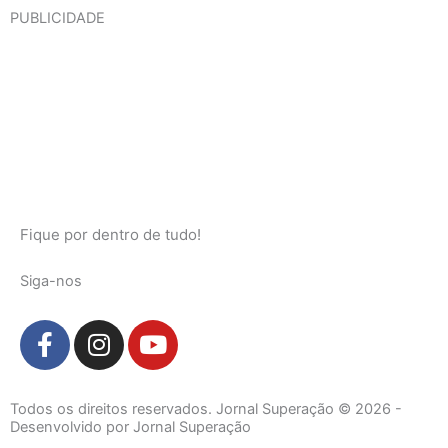
PUBLICIDADE
Fique por dentro de tudo!
Siga-nos
F
I
Y
a
n
o
c
s
u
e
t
t
Todos os direitos reservados. Jornal Superação © 2026 -
b
a
u
Desenvolvido por Jornal Superação