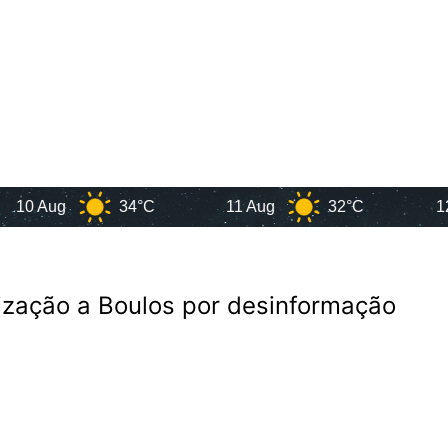
ug
34°C
11 Aug
32°C
12 Aug
ização a Boulos por desinformação