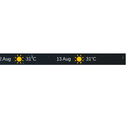
31°C
13 Aug
31°C
Goian