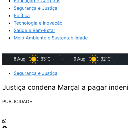
Educação e Carreiras
Segurança e Justiça
Política
Tecnologia e Inovação
Saúde e Bem-Estar
Meio Ambiente e Sustentabilidade
8 Aug
33°C
9 Aug
32°C
10 A
Segurança e Justiça
Justiça condena Marçal a pagar inden
PUBLICIDADE