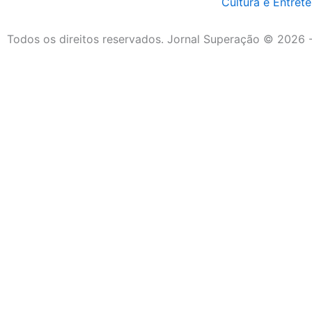
Cultura e Entret
Todos os direitos reservados. Jornal Superação © 2026 
Destaque da Semana
Cultura e Entretenimento
Viagens e Turismo
Economia e Negócios
Educação e Carreiras
Segurança e Justiça
Política