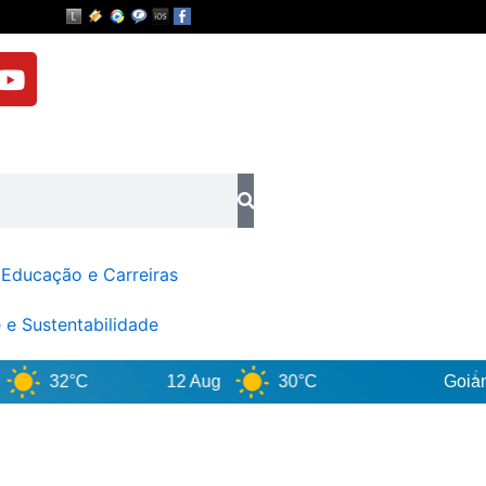
Y
o
u
t
u
b
e
Educação e Carreiras
 e Sustentabilidade
32°C
12 Aug
30°C
Goiania