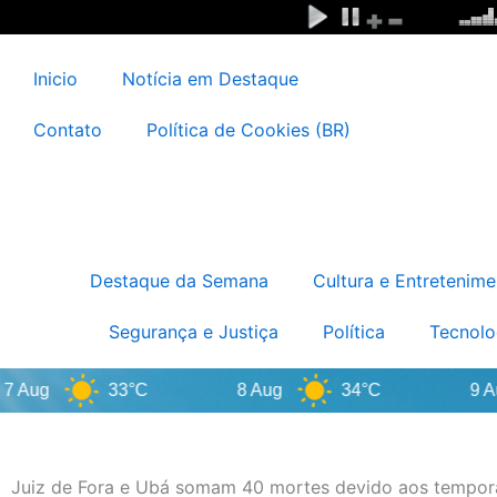
Ir
para
o
Inicio
Notícia em Destaque
conteúdo
Contato
Política de Cookies (BR)
Destaque da Semana
Cultura e Entretenime
Segurança e Justiça
Política
Tecnolo
g
33°C
8 Aug
34°C
9 Aug
Juiz de Fora e Ubá somam 40 mortes devido aos tempor