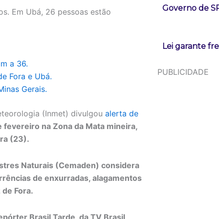
Governo de SP
dos. Em Ubá, 26 pessoas estão
Lei garante fr
m a 36.
PUBLICIDADE
de Fora e Ubá.
inas Gerais.
eteorologia (Inmet) divulgou
alerta de
 fevereiro na Zona da Mata mineira,
ra (23).
stres Naturais (Cemaden) considera
orrências de enxurradas, alagamentos
 de Fora.
órter Brasil Tarde, da TV Brasil