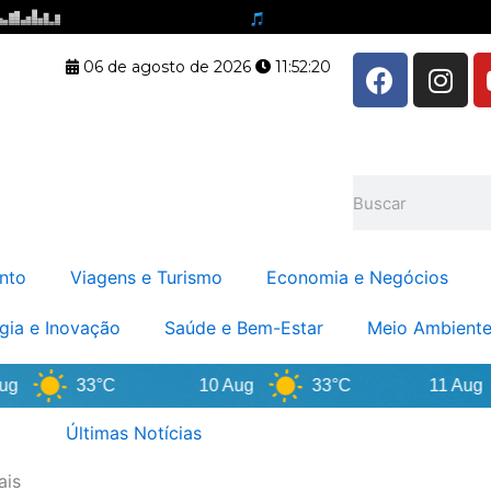
F
I
06 de agosto de 2026
11:52:21
a
n
c
s
e
t
b
a
Pesquisar
o
g
o
r
k
a
nto
Viagens e Turismo
Economia e Negócios
m
gia e Inovação
Saúde e Bem-Estar
Meio Ambiente
33°C
10 Aug
33°C
11 Aug
Últimas Notícias
ais