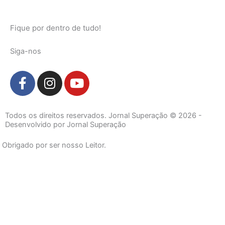
Fique por dentro de tudo!
Siga-nos
F
I
Y
a
n
o
c
s
u
e
t
t
Todos os direitos reservados. Jornal Superação © 2026 -
b
a
u
Desenvolvido por Jornal Superação
o
g
b
Obrigado por ser nosso Leitor.
o
r
e
k
a
-
m
f