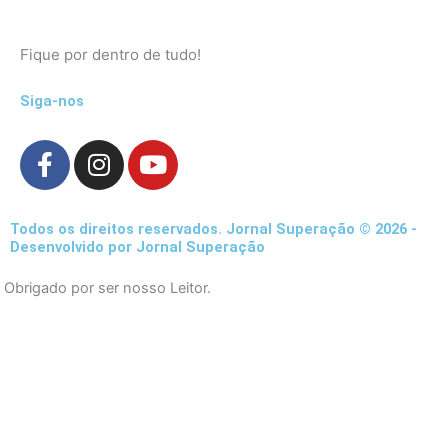
Fique por dentro de tudo!
Siga-nos
F
I
Y
a
n
o
c
s
u
e
t
t
Todos os direitos reservados. Jornal Superação © 2026 -
b
a
u
Desenvolvido por Jornal Superação
o
g
b
Obrigado por ser nosso Leitor.
o
r
e
k
a
-
m
f