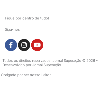
Fique por dentro de tudo!
Siga-nos
F
I
Y
a
n
o
c
s
u
e
t
t
Todos os direitos reservados. Jornal Superação © 2026 -
b
a
u
Desenvolvido por Jornal Superação
o
g
b
Obrigado por ser nosso Leitor.
o
r
e
k
a
-
m
f