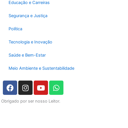
Educação e Carreiras
Segurança e Justiça
Política
Tecnologia e Inovação
Saúde e Bem-Estar
Meio Ambiente e Sustentabilidade
F
I
Y
W
a
n
o
h
c
s
u
a
Obrigado por ser nosso Leitor.
e
t
t
t
b
a
u
s
o
g
b
a
o
r
e
p