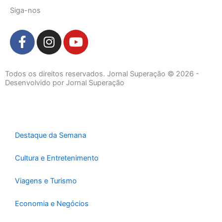
Siga-nos
F
I
Y
a
n
o
c
s
u
e
t
t
Todos os direitos reservados. Jornal Superação © 2026 -
b
a
u
Desenvolvido por Jornal Superação
o
g
b
o
r
e
k
a
-
m
Destaque da Semana
f
Cultura e Entretenimento
Viagens e Turismo
Economia e Negócios