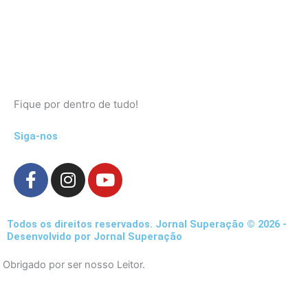
Fique por dentro de tudo!
Siga-nos
F
I
Y
a
n
o
c
s
u
e
t
t
Todos os direitos reservados. Jornal Superação © 2026 -
b
a
u
Desenvolvido por Jornal Superação
o
g
b
Obrigado por ser nosso Leitor.
o
r
e
k
a
-
m