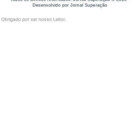
k
a
-
m
Desenvolvido por Jornal Superação
f
Obrigado por ser nosso Leitor.