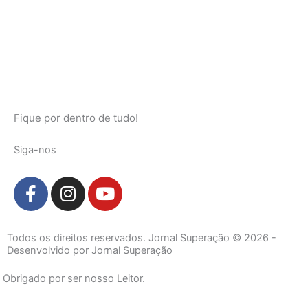
Fique por dentro de tudo!
Siga-nos
F
I
Y
a
n
o
c
s
u
e
t
t
Todos os direitos reservados. Jornal Superação © 2026 -
b
a
u
Desenvolvido por Jornal Superação
o
g
b
Obrigado por ser nosso Leitor.
o
r
e
k
a