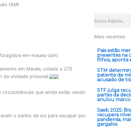
aués (AM)
Pesquisar
Mais recentes
Pais estão me
presentes na c
filhos, aponta
iamento em Maués, cidade a 270
STM determin
patente de mil
 da unidade prisional.
acusado de tra
STF julga recu
 circunstâncias que ainda estão sendo
partes da dec
anulou marco
Saeb 2025: Bra
recupera nível
taram o banho de sol para escapar por
pandemia, mas
gargalos