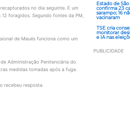
Estado de São
 recapturados no dia seguinte. E um
confirma 23 c
sarampo; 16 nã
s 12 foragidos. Segundo fontes da PM,
vacinaram
TSE cria conse
monitorar des
e IA nas eleiçõ
risional de Maués funciona como um
PUBLICIDADE
de Administração Penitenciária do
tras medidas tomadas após a fuga.
ão recebeu resposta.