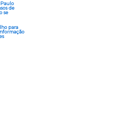
 Paulo
asos de
o se
lho para
informação
es