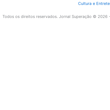
Cultura e Entret
Todos os direitos reservados. Jornal Superação © 2026 
Destaque da Semana
Cultura e Entretenimento
Viagens e Turismo
Economia e Negócios
Educação e Carreiras
Segurança e Justiça