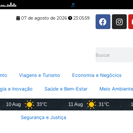
F
I
07 de agosto de 2026
23:06:00
a
n
c
s
e
t
b
a
Pesquisar
o
g
o
r
k
a
nto
Viagens e Turismo
Economia e Negócios
m
gia e Inovação
Saúde e Bem-Estar
Meio Ambiente
0 Aug
33°C
11 Aug
31°C
12 A
Segurança e Justiça