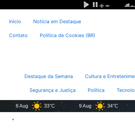
Ir
para
o
Inicio
Notícia em Destaque
conteúdo
Contato
Política de Cookies (BR)
Destaque da Semana
Cultura e Entretenime
Segurança e Justiça
Política
Tecnolo
8 Aug
33°C
9 Aug
34°C
1