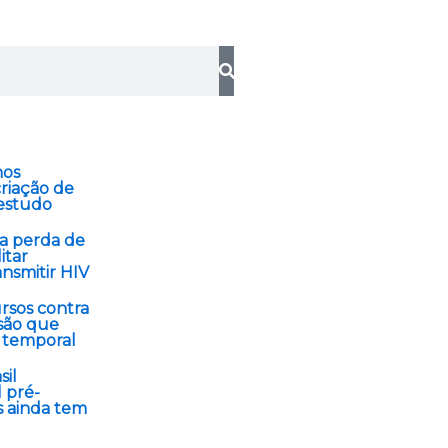
nos
riação de
 estudo
a perda de
itar
nsmitir HIV
rsos contra
isão que
 temporal
sil
 pré-
 ainda tem