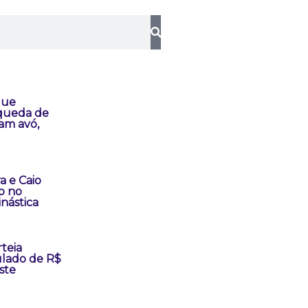
que
queda de
am avó,
a e Caio
o no
inástica
teia
lado de R$
ste