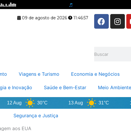
F
I
09 de agosto de 2026
11:46:57
a
n
c
s
e
t
b
a
Pesquisar
o
g
o
r
k
a
nto
Viagens e Turismo
Economia e Negócios
m
gia e Inovação
Saúde e Bem-Estar
Meio Ambiente
12 Aug
30°C
13 Aug
31°C
14 
Segurança e Justiça
magem aos EUA