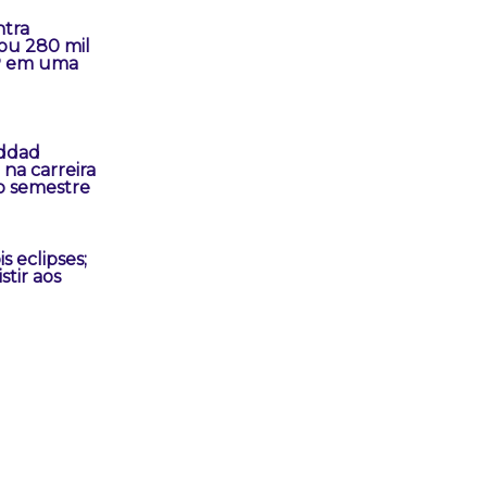
tra
ou 280 mil
P em uma
addad
na carreira
o semestre
s eclipses;
stir aos