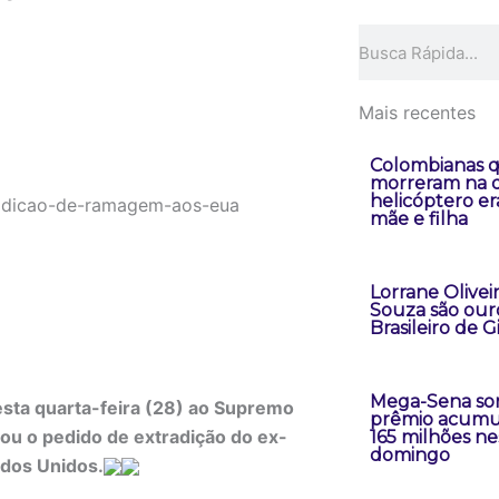
Pesquisar
Mais recentes
Colombianas 
morreram na 
helicóptero er
mãe e filha
Lorrane Oliveir
Souza são our
Brasileiro de G
Mega-Sena sor
esta quarta-feira (28) ao Supremo
prêmio acumu
zou o pedido de extradição do ex-
165 milhões ne
domingo
dos Unidos.