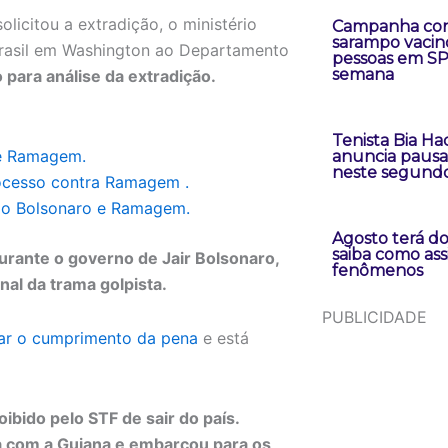
licitou a extradição, o ministério
Campanha con
sarampo vacin
Brasil em Washington ao Departamento
pessoas em S
semana
 para análise da extradição.
Tenista Bia H
de Ramagem.
anuncia pausa 
neste segund
ocesso contra Ramagem .
do Bolsonaro e Ramagem.
Agosto terá doi
saiba como assi
durante o governo de Jair Bolsonaro,
fenômenos
nal da trama golpista.
PUBLICIDADE
itar o cumprimento da pena
e está
oibido pelo STF de sair do país.
ra com a Guiana e embarcou para os