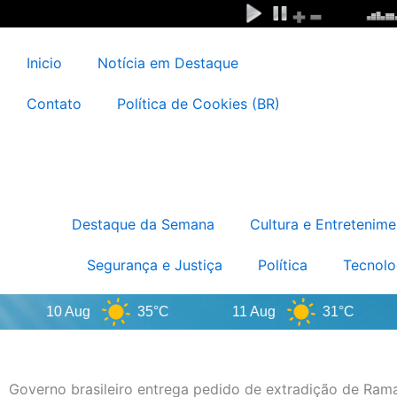
Ir
para
o
Inicio
Notícia em Destaque
conteúdo
Contato
Política de Cookies (BR)
Destaque da Semana
Cultura e Entretenime
Segurança e Justiça
Política
Tecnolo
10 Aug
35°C
11 Aug
31°C
Governo brasileiro entrega pedido de extradição de Ra