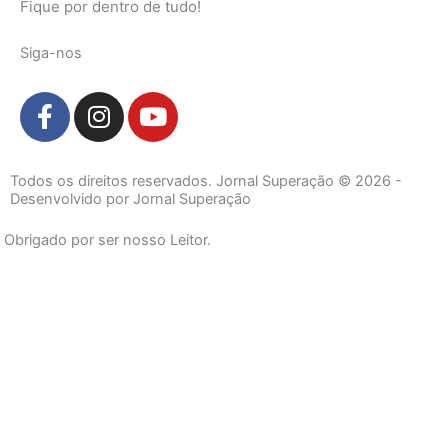
Fique por dentro de tudo!
Siga-nos
F
I
Y
a
n
o
c
s
u
e
t
t
Todos os direitos reservados. Jornal Superação © 2026 -
b
a
u
Desenvolvido por Jornal Superação
o
g
b
Obrigado por ser nosso Leitor.
o
r
e
k
a
-
m
f