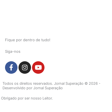
Fique por dentro de tudo!
Siga-nos
F
I
Y
a
n
o
c
s
u
e
t
t
Todos os direitos reservados. Jornal Superação © 2026 -
b
a
u
Desenvolvido por Jornal Superação
o
g
b
Obrigado por ser nosso Leitor.
o
r
e
k
a