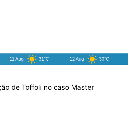
1 Aug
31°C
12 Aug
30°C
13 A
ão de Toffoli no caso Master