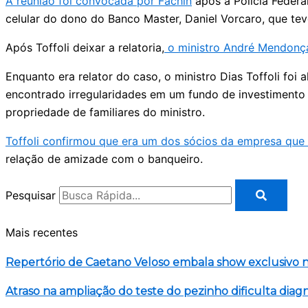
A reunião foi convocada por Fachin
após a Polícia Federa
celular do dono do Banco Master, Daniel Vorcaro, que te
Após Toffoli deixar a relatoria,
o ministro André Mendonça 
Enquanto era relator do caso, o ministro Dias Toffoli foi 
encontrado irregularidades em um fundo de investimento 
propriedade de familiares do ministro.
Toffoli confirmou que era um dos sócios da empresa que 
relação de amizade com o banqueiro.
Pesquisar
Mais recentes
Repertório de Caetano Veloso embala show exclusivo na
Atraso na ampliação do teste do pezinho dificulta diag