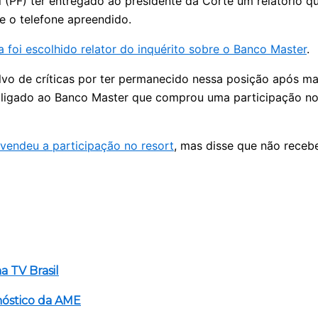
l (PF) ter entregado ao presidente da Corte um relatóri
ve o telefone apreendido.
foi escolhido relator do inquérito sobre o Banco Master
.
alvo de críticas por ter permanecido nessa posição após mat
ligado ao Banco Master que comprou uma participação no r
vendeu a participação no resort
, mas disse que não receb
 TV Brasil
nóstico da AME