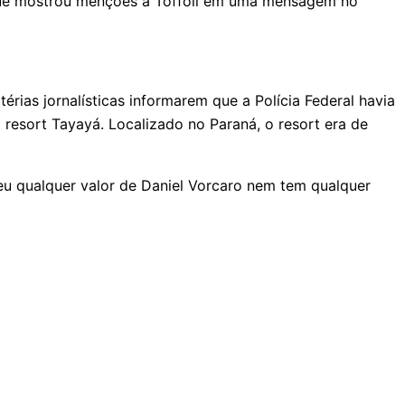
o que mostrou menções a Toffoli em uma mensagem no
érias jornalísticas informarem que a Polícia Federal havia
esort Tayayá. Localizado no Paraná, o resort era de
eu qualquer valor de Daniel Vorcaro nem tem qualquer