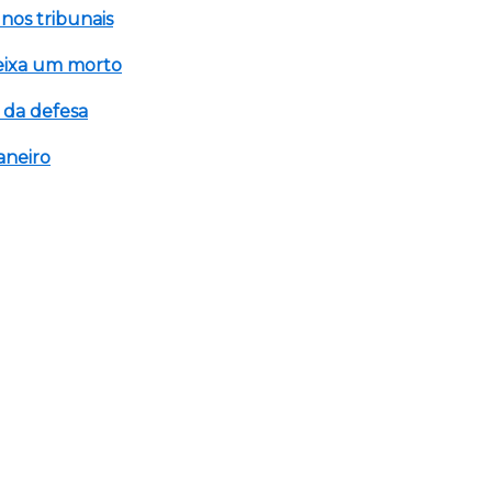
 nos tribunais
eixa um morto
 da defesa
aneiro