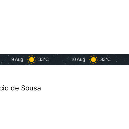
 Aug
33°C
10 Aug
33°C
11 Au
cio de Sousa